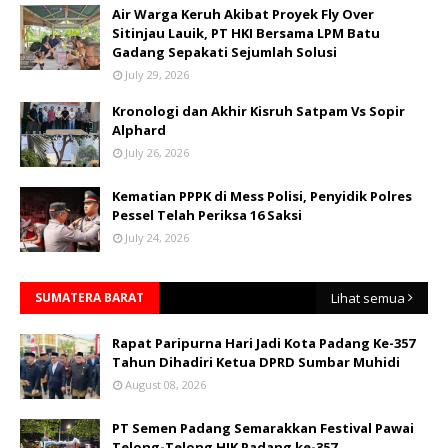
Air Warga Keruh Akibat Proyek Fly Over
Sitinjau Lauik, PT HKI Bersama LPM Batu
Gadang Sepakati Sejumlah Solusi
July 29, 2026
Kronologi dan Akhir Kisruh Satpam Vs Sopir
Alphard
July 26, 2026
Kematian PPPK di Mess Polisi, Penyidik Polres
Pessel Telah Periksa 16 Saksi
July 24, 2026
SUMATERA BARAT
Lihat semua
Rapat Paripurna Hari Jadi Kota Padang Ke-357
Tahun Dihadiri Ketua DPRD Sumbar Muhidi
August 08, 2026
PT Semen Padang Semarakkan Festival Pawai
Telong-Telong HJK Padang ke-357