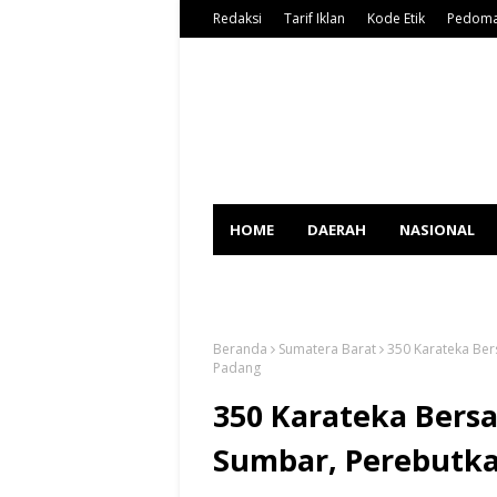
Redaksi
Tarif Iklan
Kode Etik
Pedoma
HOME
DAERAH
NASIONAL
SPORT
Beranda
Sumatera Barat
350 Karateka Ber
Padang
350 Karateka Bersa
Sumbar, Perebutka