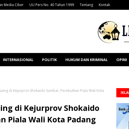
n Media Ciber
UU Pers No. 40 Tahun 1999
Tentang
Kontak
INTERNASIONAL
POLITIK
HUKUM DAN KRIMINAL
OPINI
saing di Kejurprov Shokaido Sumbar, Perebutkan Piala Wali Kota
IKL
ing di Kejurprov Shokaido
n Piala Wali Kota Padang