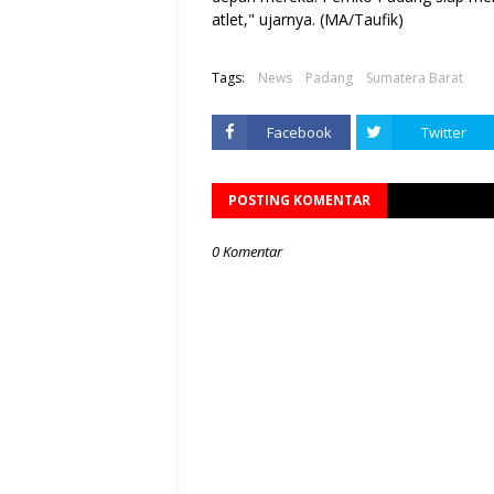
atlet," ujarnya. (MA/Taufik)
Tags:
News
Padang
Sumatera Barat
Facebook
Twitter
POSTING KOMENTAR
0 Komentar