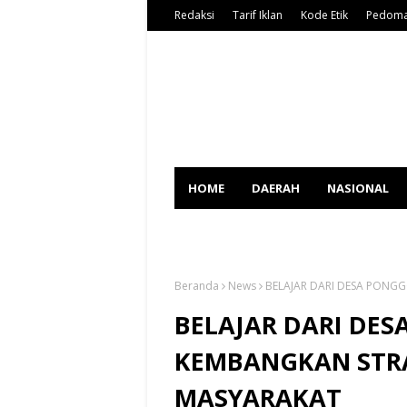
Redaksi
Tarif Iklan
Kode Etik
Pedoma
HOME
DAERAH
NASIONAL
SPORT
Beranda
News
BELAJAR DARI DESA PONG
BELAJAR DARI DE
KEMBANGKAN STR
MASYARAKAT