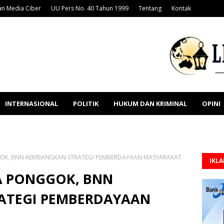
n Media Ciber
UU Pers No. 40 Tahun 1999
Tentang
Kontak
INTERNASIONAL
POLITIK
HUKUM DAN KRIMINAL
OPINI
GOK, BNN KEMBANGKAN STRATEGI PEMBERDAYAAN MASYARAKAT
IKL
SA PONGGOK, BNN
ATEGI PEMBERDAYAAN