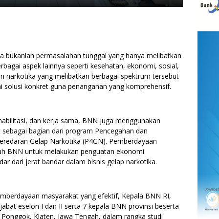
 bukanlah permasalahan tunggal yang hanya melibatkan
rbagai aspek lainnya seperti kesehatan, ekonomi, sosial,
 narkotika yang melibatkan berbagai spektrum tersebut
solusi konkret guna penanganan yang komprehensif.
habilitasi, dan kerja sama, BNN juga menggunakan
sebagai bagian dari program Pencegahan dan
redaran Gelap Narkotika (P4GN). Pemberdayaan
puh BNN untuk melakukan penguatan ekonomi
r dari jerat bandar dalam bisnis gelap narkotika.
berdayaan masyarakat yang efektif, Kepala BNN RI,
t eselon I dan II serta 7 kepala BNN provinsi beserta
 Ponggok, Klaten, Jawa Tengah, dalam rangka studi