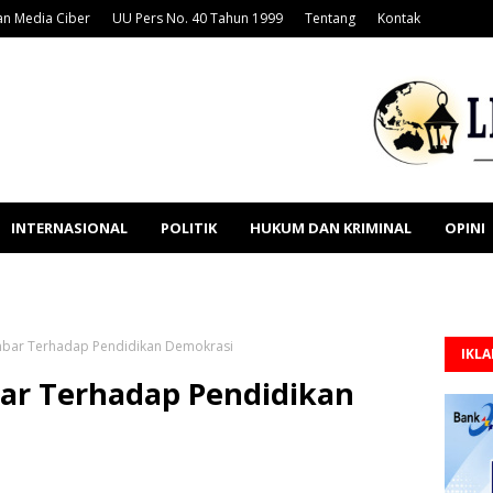
n Media Ciber
UU Pers No. 40 Tahun 1999
Tentang
Kontak
INTERNASIONAL
POLITIK
HUKUM DAN KRIMINAL
OPINI
bar Terhadap Pendidikan Demokrasi
IKL
ar Terhadap Pendidikan