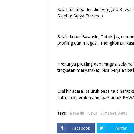
Selain itu juga dihadiri Anggota Bawas
Sumbar Surya Efitrimen.
Selain ketua Bawaslu, Totok juga men
profiling dan mitigasi, mengkomunika
"Perlunya profiling dan mitigasi selam
tingkatan masyarakat, bisa berjalan bai
Diakhir acara, seluruh peserta dihara
catatan kelembagaan, baik untuk BAWA
Tags:
Bawaslu
News
Sumatera Barat
Facebook
Twitter