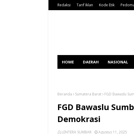
Redaksi
Tarif Iklan
Kode Etik
Pedoma
HOME
DAERAH
NASIONAL
SPORT
Beranda
Sumatera Barat
FGD Bawaslu Sum
FGD Bawaslu Sumb
Demokrasi
LENTERA SUMBAR
Agustus 11, 2025