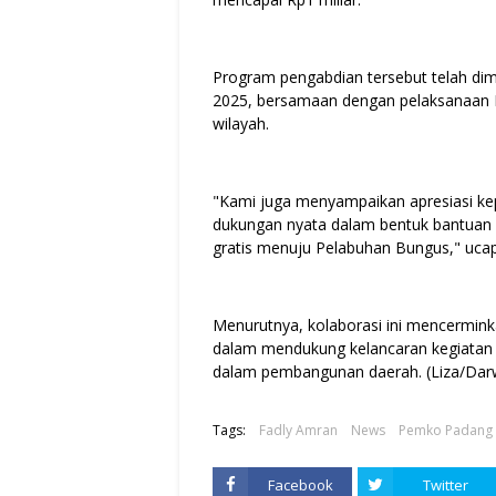
Program pengabdian tersebut telah di
2025, bersamaan dengan pelaksanaan K
wilayah.
"Kami juga menyampaikan apresiasi k
dukungan nyata dalam bentuk bantuan 
gratis menuju Pelabuhan Bungus," uca
Menurutnya, kolaborasi ini mencermin
dalam mendukung kelancaran kegiatan
dalam pembangunan daerah. (Liza/Darw
Tags:
Fadly Amran
News
Pemko Padang
Facebook
Twitter