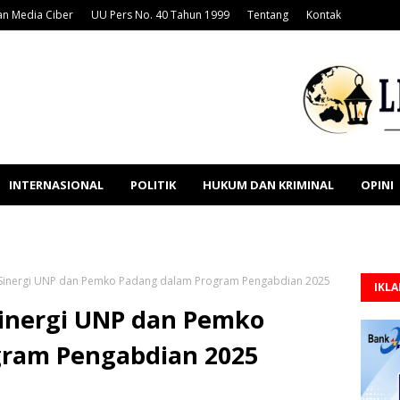
n Media Ciber
UU Pers No. 40 Tahun 1999
Tentang
Kontak
INTERNASIONAL
POLITIK
HUKUM DAN KRIMINAL
OPINI
 Sinergi UNP dan Pemko Padang dalam Program Pengabdian 2025
IKL
Sinergi UNP dan Pemko
gram Pengabdian 2025