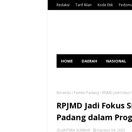
Redaksi
Tarif Iklan
Kode Etik
Pedoma
HOME
DAERAH
NASIONAL
SPORT
Beranda
Pemko Padang
RPJMD Jadi Fokus
RPJMD Jadi Fokus 
Padang dalam Pro
LENTERA SUMBAR
Agustus 04, 2025