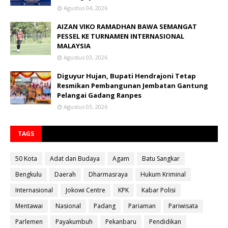
Agustus 04, 2026
AIZAN VIKO RAMADHAN BAWA SEMANGAT
PESSEL KE TURNAMEN INTERNASIONAL
MALAYSIA
Agustus 03, 2026
Diguyur Hujan, Bupati Hendrajoni Tetap
Resmikan Pembangunan Jembatan Gantung
Pelangai Gadang Ranpes
Agustus 03, 2026
TAGS
50 Kota
Adat dan Budaya
Agam
Batu Sangkar
Bengkulu
Daerah
Dharmasraya
Hukum Kriminal
Internasional
Jokowi Centre
KPK
Kabar Polisi
Mentawai
Nasional
Padang
Pariaman
Pariwisata
Parlemen
Payakumbuh
Pekanbaru
Pendidikan