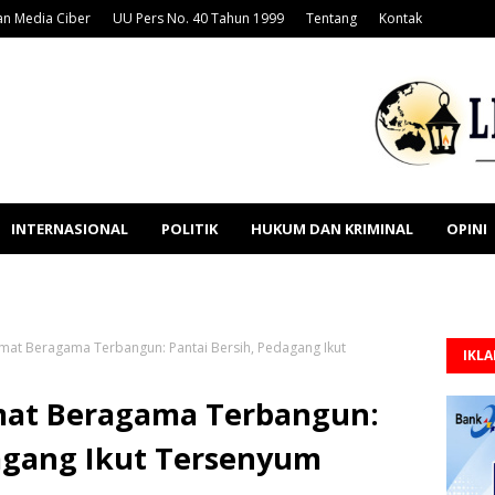
n Media Ciber
UU Pers No. 40 Tahun 1999
Tentang
Kontak
INTERNASIONAL
POLITIK
HUKUM DAN KRIMINAL
OPINI
Umat Beragama Terbangun: Pantai Bersih, Pedagang Ikut
IKL
mat Beragama Terbangun:
dagang Ikut Tersenyum