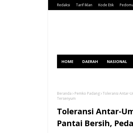
Redaksi
Tarif Iklan
Kode Etik
Pedoma
HOME
DAERAH
NASIONAL
SPORT
Beranda
Pemko Padang
Toleransi Antar-
Tersenyum
Toleransi Antar-U
Pantai Bersih, Pe