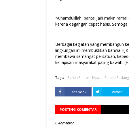
"Alhamdulillah, pantai jadi makin ramai
karena dagangan cepat habis. Semoga ac
Berbagai kegiatan yang membangun k
lingkungan ini membuktikan bahwa HJK 
membawa semangat persatuan, kepeduli
ke lapisan masyarakat paling bawah. (H
Tags:
Bersih Pantai
News
Pemko Padang
Facebook
Twitter
POSTING KOMENTAR
0 Komentar