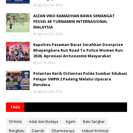
Agustus 04, 2026
AIZAN VIKO RAMADHAN BAWA SEMANGAT
PESSEL KE TURNAMEN INTERNASIONAL
MALAYSIA
Agustus 03, 2026
Kapolres Pasaman Barat Serahkan Doorprize
Bhayangkara Run Road To Police Women Run
2026, Apresiasi Antusiasme Masyarakat
Juli 19, 2026
Polantas Karib Ditlantas Polda Sumbar Edukasi
Pelajar SMPN 2 Padang Melalui Upacara
Bendera
Agustus 04, 2026
TAGS
50 Kota
Adat dan Budaya
Agam
Batu Sangkar
Bengkulu
Daerah
Dharmasraya
Hukum Kriminal