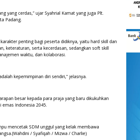
ng yang cerdas,” ujar Syahrial Kamat yang juga Plt.
ta Padang.
arakter penting bagi peserta didiknya, yaitu hard skill dan
nan, keteraturan, serta kecerdasan, sedangkan soft skill
anajemen waktu, dan kolaborasi.
dalah kepemimpinan diri sendiri,” jelasnya.
harapan besar kepada para praja yang baru dikukuhkan
si emas Indonesia 2045.
mampu mencetak SDM unggul yang kelak membawa
sa.(Wahdini / Syafiqah / Mizwa / Charlie)