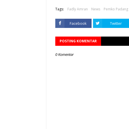
Tags:
Fadly Amran
News
Pemko Padang
Facebook
Twitter
POSTING KOMENTAR
0 Komentar