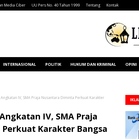
n Media Ciber
UU Pers No. 40 Tahun 1999
Tentang
Kontak
INTERNASIONAL
POLITIK
HUKUM DAN KRIMINAL
OPINI
Angkatan IV, SMA Praja Nusantara Diminta Perkuat Karakter
IKL
Angkatan IV, SMA Praja
 Perkuat Karakter Bangsa