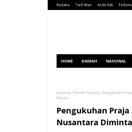
Redaksi
Tarif Iklan
Kode Etik
Pedoma
HOME
DAERAH
NASIONAL
SPORT
Beranda
Pemko Padang
Pengukuhan Praja 
Bangsa
Pengukuhan Praja 
Nusantara Diminta