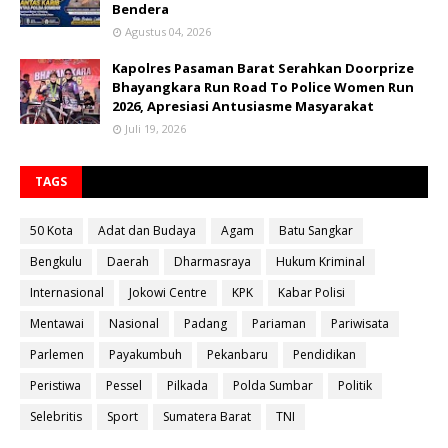
Bendera
Agustus 04, 2026
Kapolres Pasaman Barat Serahkan Doorprize
Bhayangkara Run Road To Police Women Run
2026, Apresiasi Antusiasme Masyarakat
Juli 19, 2026
TAGS
50 Kota
Adat dan Budaya
Agam
Batu Sangkar
Bengkulu
Daerah
Dharmasraya
Hukum Kriminal
Internasional
Jokowi Centre
KPK
Kabar Polisi
Mentawai
Nasional
Padang
Pariaman
Pariwisata
Parlemen
Payakumbuh
Pekanbaru
Pendidikan
Peristiwa
Pessel
Pilkada
Polda Sumbar
Politik
Selebritis
Sport
Sumatera Barat
TNI