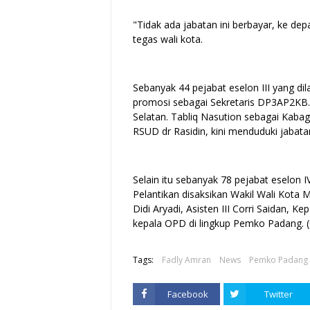
"Tidak ada jabatan ini berbayar, ke depa
tegas wali kota.
Sebanyak 44 pejabat eselon III yang di
promosi sebagai Sekretaris DP3AP2KB
Selatan. Tabliq Nasution sebagai Kabag
RSUD dr Rasidin, kini menduduki jabata
Selain itu sebanyak 78 pejabat eselon IV
Pelantikan disaksikan Wakil Wali Kota 
Didi Aryadi, Asisten III Corri Saidan, K
kepala OPD di lingkup Pemko Padang. (
Tags:
Fadly Amran
News
Pemko Padang
Facebook
Twitter