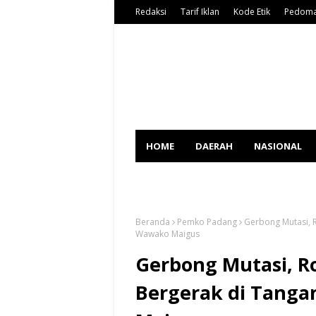
Redaksi
Tarif Iklan
Kode Etik
Pedoma
HOME
DAERAH
NASIONAL
SPORT
Beranda
Pemko Padang
Gerbong Mutasi, R
Wawako Maigus
Gerbong Mutasi, Ro
Bergerak di Tanga