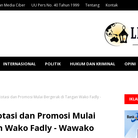
n Media Ciber
UU Pers No. 40 Tahun 1999
Tentang
Kontak
INTERNASIONAL
POLITIK
HUKUM DAN KRIMINAL
OPINI
otasi dan Promosi Mulai Bergerak di Tangan Wako Fadly -
IKL
tasi dan Promosi Mulai
n Wako Fadly - Wawako