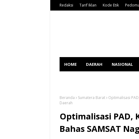
Redaksi
Tarif Iklan
Kode Etik
Pedoma
HOME
DAERAH
NASIONAL
SPORT
Beranda
Sumatera Barat
Optimalisasi PAD
Daerah
Optimalisasi PAD,
Bahas SAMSAT Naga