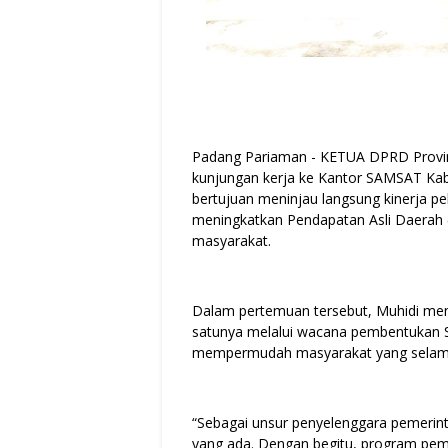
Padang Pariaman - KETUA DPRD Provin
kunjungan kerja ke Kantor SAMSAT Kab
bertujuan meninjau langsung kinerja p
meningkatkan Pendapatan Asli Daerah
masyarakat.
Dalam pertemuan tersebut, Muhidi men
satunya melalui wacana pembentukan S
mempermudah masyarakat yang selama i
“Sebagai unsur penyelenggara pemerin
yang ada. Dengan begitu, program pem