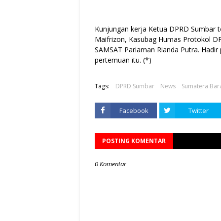
Kunjungan kerja Ketua DPRD Sumbar te
Maifrizon, Kasubag Humas Protokol DP
SAMSAT Pariaman Rianda Putra. Hadir 
pertemuan itu. (*)
Tags:
DPRD Sumbar
News
Sumatera Bar
Facebook
Twitter
POSTING KOMENTAR
0 Komentar