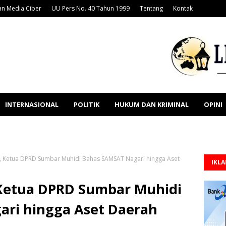
n Media Ciber
UU Pers No. 40 Tahun 1999
Tentang
Kontak
INTERNASIONAL
POLITIK
HUKUM DAN KRIMINAL
OPINI
, Ketua DPRD Sumbar Muhidi Bahas SAMSAT Nagari hingga Aset
IKL
 Ketua DPRD Sumbar Muhidi
ri hingga Aset Daerah