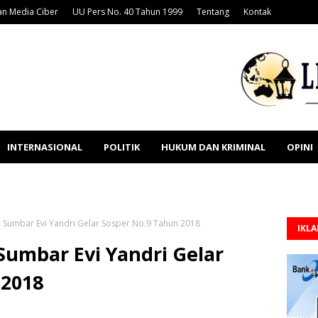
n Media Ciber
UU Pers No. 40 Tahun 1999
Tentang
Kontak
INTERNASIONAL
POLITIK
HUKUM DAN KRIMINAL
OPINI
 Sumbar Evi Yandri Gelar Sosper No.9 Tahun 2018
IKL
Sumbar Evi Yandri Gelar
 2018