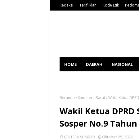
Redaksi
Tarif Iklan
Kode Etik
Pedoma
HOME
DAERAH
NASIONAL
SPORT
Beranda
Sumatera Barat
Wakil Ketua DPRD
Wakil Ketua DPRD 
Sosper No.9 Tahun
LENTERA SUMBAR
Oktober 25, 2025