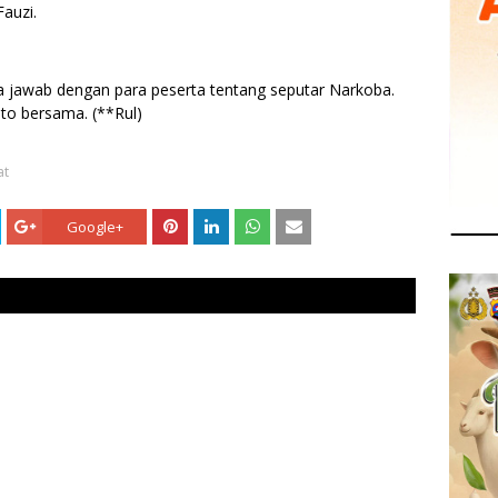
Fauzi.
ya jawab dengan para peserta tentang seputar Narkoba.
oto bersama. (**Rul)
at
Google+