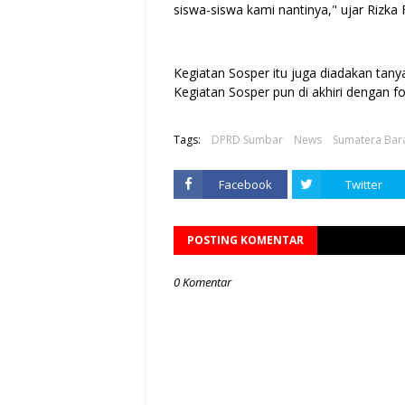
siswa-siswa kami nantinya," ujar Rizka 
Kegiatan Sosper itu juga diadakan tan
Kegiatan Sosper pun di akhiri dengan f
Tags:
DPRD Sumbar
News
Sumatera Bar
Facebook
Twitter
POSTING KOMENTAR
0 Komentar