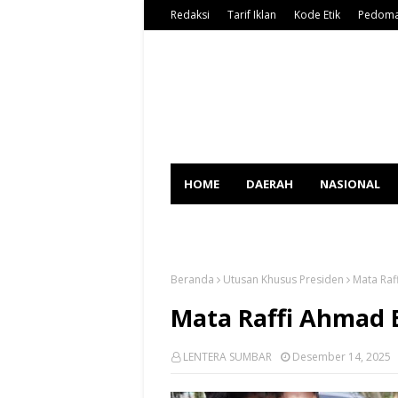
Redaksi
Tarif Iklan
Kode Etik
Pedoma
HOME
DAERAH
NASIONAL
SPORT
Beranda
Utusan Khusus Presiden
Mata Raf
Mata Raffi Ahmad 
LENTERA SUMBAR
Desember 14, 2025