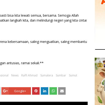
asti bisa kita lewati semua, bersama. Semoga Allah
kan langkah kita, dan melindungi negeri yang kita cintai
karena kebersamaan, saling menguatkan, saling membantu
an antusias, ramai sekali.**
sional
News
Raffi Ahmad
Sumatera
Sumbar
Sumut
Google+