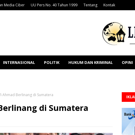
n Media Ciber
UU Pers No. 40 Tahun 1999
Tentang
Kontak
INTERNASIONAL
POLITIK
HUKUM DAN KRIMINAL
OPINI
fi Ahmad Berlinang di Sumatera
IKL
Berlinang di Sumatera