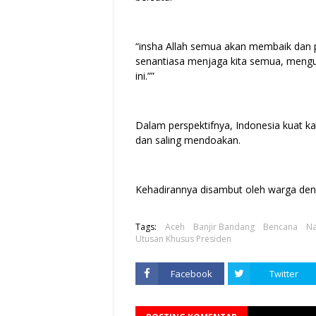
“insha Allah semua akan membaik dan p
senantiasa menjaga kita semua, menguat
ini.””
Dalam perspektifnya, Indonesia kuat 
dan saling mendoakan.
Kehadirannya disambut oleh warga deng
Tags:
Aceh
Banjir Bandang
Bencana
Na
Utusan Khusus Presiden
Facebook
Twitter