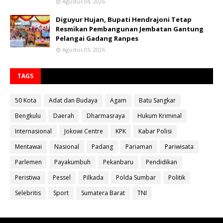
Agustus 04, 2026
Diguyur Hujan, Bupati Hendrajoni Tetap
Resmikan Pembangunan Jembatan Gantung
Pelangai Gadang Ranpes
Agustus 03, 2026
TAGS
50 Kota
Adat dan Budaya
Agam
Batu Sangkar
Bengkulu
Daerah
Dharmasraya
Hukum Kriminal
Internasional
Jokowi Centre
KPK
Kabar Polisi
Mentawai
Nasional
Padang
Pariaman
Pariwisata
Parlemen
Payakumbuh
Pekanbaru
Pendidikan
Peristiwa
Pessel
Pilkada
Polda Sumbar
Politik
Selebritis
Sport
Sumatera Barat
TNI