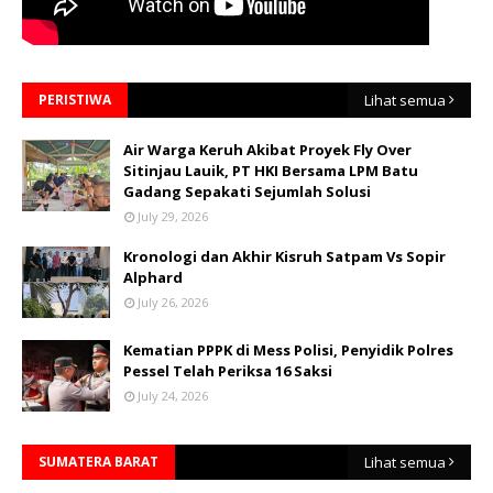
PERISTIWA
Lihat semua
Air Warga Keruh Akibat Proyek Fly Over
Sitinjau Lauik, PT HKI Bersama LPM Batu
Gadang Sepakati Sejumlah Solusi
July 29, 2026
Kronologi dan Akhir Kisruh Satpam Vs Sopir
Alphard
July 26, 2026
Kematian PPPK di Mess Polisi, Penyidik Polres
Pessel Telah Periksa 16 Saksi
July 24, 2026
SUMATERA BARAT
Lihat semua