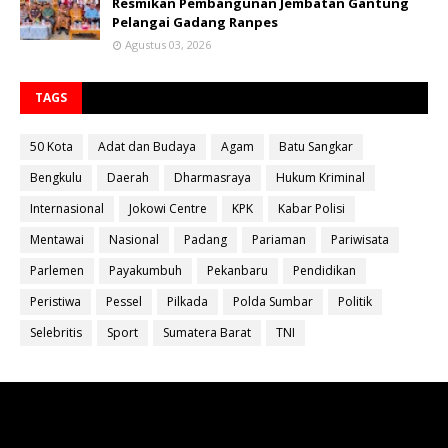
Resmikan Pembangunan Jembatan Gantung
Pelangai Gadang Ranpes
Agustus 03, 2026
TAGS
50 Kota
Adat dan Budaya
Agam
Batu Sangkar
Bengkulu
Daerah
Dharmasraya
Hukum Kriminal
Internasional
Jokowi Centre
KPK
Kabar Polisi
Mentawai
Nasional
Padang
Pariaman
Pariwisata
Parlemen
Payakumbuh
Pekanbaru
Pendidikan
Peristiwa
Pessel
Pilkada
Polda Sumbar
Politik
Selebritis
Sport
Sumatera Barat
TNI