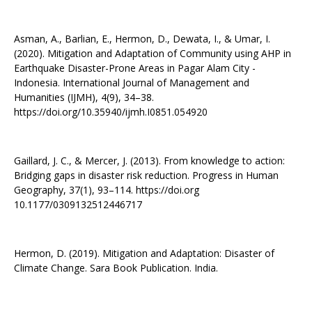
Asman, A., Barlian, E., Hermon, D., Dewata, I., & Umar, I.
(2020). Mitigation and Adaptation of Community using AHP in
Earthquake Disaster-Prone Areas in Pagar Alam City -
Indonesia. International Journal of Management and
Humanities (IJMH), 4(9), 34–38.
https://doi.org/10.35940/ijmh.I0851.054920
Gaillard, J. C., & Mercer, J. (2013). From knowledge to action:
Bridging gaps in disaster risk reduction. Progress in Human
Geography, 37(1), 93–114. https://doi.org
10.1177/0309132512446717
Hermon, D. (2019). Mitigation and Adaptation: Disaster of
Climate Change. Sara Book Publication. India.