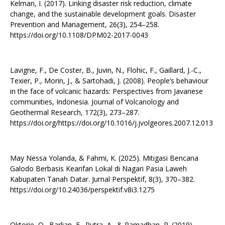
Kelman, I. (2017). Linking disaster risk reduction, climate
change, and the sustainable development goals. Disaster
Prevention and Management, 26(3), 254–258.
https://doi.org/10.1108/DPM02-2017-0043
Lavigne, F., De Coster, B., Juvin, N., Flohic, F., Gaillard, J.-C.,
Texier, P., Morin, J., & Sartohadi, J. (2008). People’s behaviour
in the face of volcanic hazards: Perspectives from Javanese
communities, Indonesia. Journal of Volcanology and
Geothermal Research, 172(3), 273–287.
https://doi.org/https://doi.org/10.1016/j.jvolgeores.2007.12.013
May Nessa Yolanda, & Fahmi, K. (2025). Mitigasi Bencana
Galodo Berbasis Kearifan Lokal di Nagari Pasia Laweh
Kabupaten Tanah Datar. Jurnal Perspektif, 8(3), 370–382.
https://doi.org/10.24036/perspektif.v8i3.1275
Oktorie, O., Barlian, E., Putra, A., & Ramadhan, R. (2019).