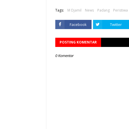
Tags:
M Djamil
News
Padang
Peristiwa
Facebook
Twitter
POSTING KOMENTAR
0 Komentar