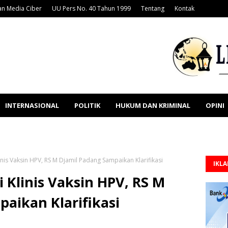
n Media Ciber
UU Pers No. 40 Tahun 1999
Tentang
Kontak
INTERNASIONAL
POLITIK
HUKUM DAN KRIMINAL
OPINI
inis Vaksin HPV, RS M Djamil Padang Sampaikan Klarifikasi
IKL
i Klinis Vaksin HPV, RS M
aikan Klarifikasi