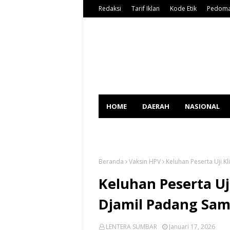
Redaksi
Tarif Iklan
Kode Etik
Pedoma
HOME
DAERAH
NASIONAL
SPORT
Beranda
Vaksin HPV
Keluhan Peserta Uji Kl
Keluhan Peserta Uj
Djamil Padang Samp
LENTERA SUMBAR
Januari 17, 2026