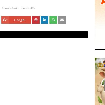
Rumah Sakit
Vaksin HPV
Google+