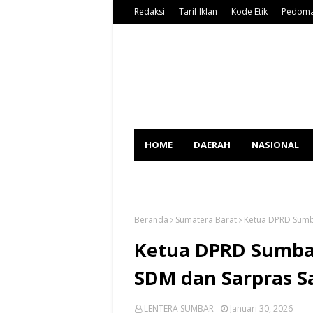
Redaksi
Tarif Iklan
Kode Etik
Pedoma
HOME
DAERAH
NASIONAL
SPORT
Beranda
Sumatera Barat
Ketua DPRD Sumba
Ketua DPRD Sumbar
SDM dan Sarpras S
LENTERA SUMBAR
Januari 30, 2026