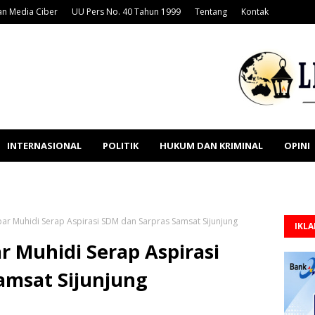
n Media Ciber
UU Pers No. 40 Tahun 1999
Tentang
Kontak
INTERNASIONAL
POLITIK
HUKUM DAN KRIMINAL
OPINI
r Muhidi Serap Aspirasi SDM dan Sarpras Samsat Sijunjung
IKL
 Muhidi Serap Aspirasi
amsat Sijunjung