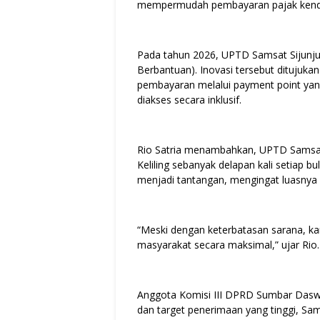
mempermudah pembayaran pajak kend
Pada tahun 2026, UPTD Samsat Sijunjun
Berbantuan). Inovasi tersebut ditujuk
pembayaran melalui payment point yang
diakses secara inklusif.
Rio Satria menambahkan, UPTD Samsat 
Keliling sebanyak delapan kali setiap 
menjadi tantangan, mengingat luasnya w
“Meski dengan keterbatasan sarana, k
masyarakat secara maksimal,” ujar Rio.
Anggota Komisi III DPRD Sumbar Dasw
dan target penerimaan yang tinggi, S