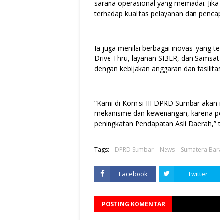
sarana operasional yang memadai. Jika 
terhadap kualitas pelayanan dan penc
Ia juga menilai berbagai inovasi yang 
Drive Thru, layanan SIBER, dan Samsat 
dengan kebijakan anggaran dan fasilit
“Kami di Komisi III DPRD Sumbar akan m
mekanisme dan kewenangan, karena p
peningkatan Pendapatan Asli Daerah,” t
Tags:
DPRD Sumbar
News
Sumatera Bar
Facebook
Twitter
POSTING KOMENTAR