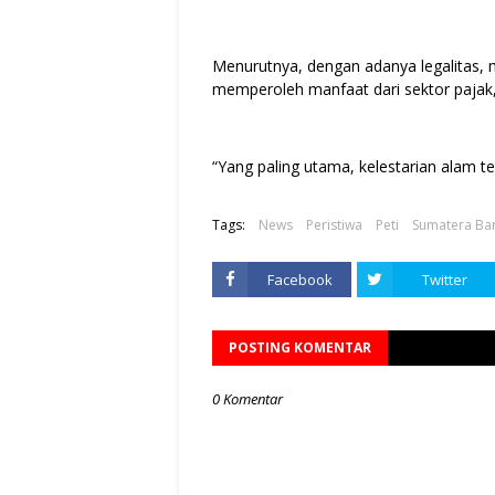
Menurutnya, dengan adanya legalitas,
memperoleh manfaat dari sektor pajak, 
“Yang paling utama, kelestarian alam t
Tags:
News
Peristiwa
Peti
Sumatera Ba
Facebook
Twitter
POSTING KOMENTAR
0 Komentar