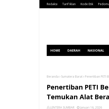
Redaksi
Tarif Iklan
Kode Etik
Pedoma
HOME
DAERAH
NASIONAL
SPORT
Beranda
Sumatera Barat
Penertiban PETI 
Penertiban PETI Be
Temukan Alat Bera
LENTERA SUMBAR
Januari 16, 2026