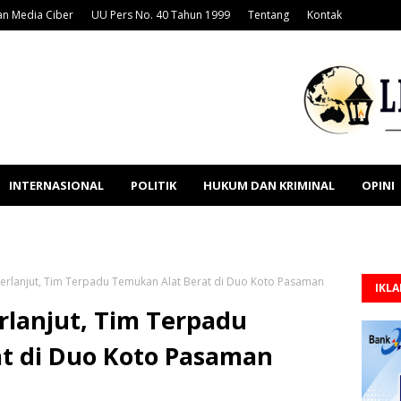
n Media Ciber
UU Pers No. 40 Tahun 1999
Tentang
Kontak
INTERNASIONAL
POLITIK
HUKUM DAN KRIMINAL
OPINI
Berlanjut, Tim Terpadu Temukan Alat Berat di Duo Koto Pasaman
IKL
rlanjut, Tim Terpadu
t di Duo Koto Pasaman