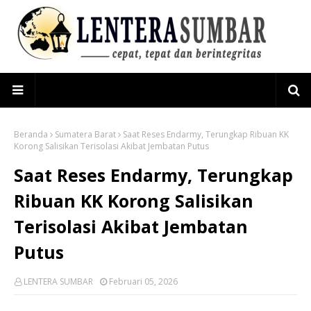
Beranda
Sumatera Barat
Saat Reses Endarmy, Terungkap Ribuan KK
Korong Salisikan Terisolasi Akibat Jembatan Putus
Saat Reses Endarmy, Terungkap
Ribuan KK Korong Salisikan
Terisolasi Akibat Jembatan
Putus
LENTERA SUMBAR
Februari 05, 2026