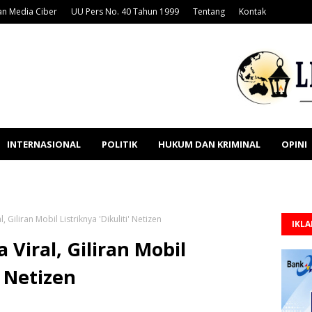
n Media Ciber
UU Pers No. 40 Tahun 1999
Tentang
Kontak
INTERNASIONAL
POLITIK
HUKUM DAN KRIMINAL
OPINI
, Giliran Mobil Listriknya 'Dikuliti' Netizen
IKL
 Viral, Giliran Mobil
' Netizen