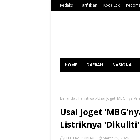
Redaksi
Tarif Iklan
Kode Etik
Pedoma
HOME
DAERAH
NASIONAL
SPORT
Beranda
Peristiwa
Usai Joget 'MBG'nya Viral
Usai Joget 'MBG'nya
Listriknya 'Dikuliti
LENTERA SUMBAR
Maret 25, 2026