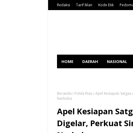
Redaksi
Tarif Iklan
Kode Etik
Pedoma
HOME
DAERAH
NASIONAL
SPORT
Beranda
Polda Riau
Apel Kesiapan Satgas A
Narkoba
Apel Kesiapan Satg
Digelar, Perkuat S