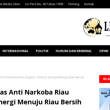
n Media Ciber
UU Pers No. 40 Tahun 1999
Tentang
Kontak
INTERNASIONAL
POLITIK
HUKUM DAN KRIMINAL
OPINI
nti Narkoba Riau Digelar, Perkuat Sinergi Menuju Riau Bersih
IKL
as Anti Narkoba Riau
inergi Menuju Riau Bersih