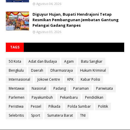
Agustus 04, 2026
Diguyur Hujan, Bupati Hendrajoni Tetap
Resmikan Pembangunan Jembatan Gantung
Pelangai Gadang Ranpes
Agustus 03, 2026
TAGS
50 Kota
Adat dan Budaya
Agam
Batu Sangkar
Bengkulu
Daerah
Dharmasraya
Hukum Kriminal
Internasional
Jokowi Centre
KPK
Kabar Polisi
Mentawai
Nasional
Padang
Pariaman
Pariwisata
Parlemen
Payakumbuh
Pekanbaru
Pendidikan
Peristiwa
Pessel
Pilkada
Polda Sumbar
Politik
Selebritis
Sport
Sumatera Barat
TNI