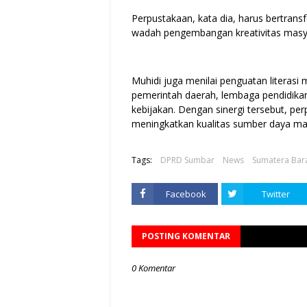
Perpustakaan, kata dia, harus bertrans
wadah pengembangan kreativitas masy
Muhidi juga menilai penguatan literasi 
pemerintah daerah, lembaga pendidika
kebijakan. Dengan sinergi tersebut, p
meningkatkan kualitas sumber daya man
Tags:
DPRD Sumbar
News
Sumatera Bar
Facebook
Twitter
POSTING KOMENTAR
0 Komentar