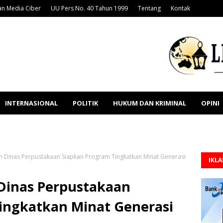
n Media Ciber
UU Pers No. 40 Tahun 1999
Tentang
Kontak
INTERNASIONAL
POLITIK
HUKUM DAN KRIMINAL
OPINI
 Dinas Perpustakaan Siapkan Program Tingkatkan Minat Generasi
IKL
Dinas Perpustakaan
ingkatkan Minat Generasi