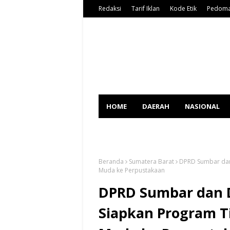
Redaksi
Tarif Iklan
Kode Etik
Pedoma
HOME
DAERAH
NASIONAL
SPORT
Beranda
Sumatera Barat
DPRD Sumbar dan
Muda ke Perpustakaan
DPRD Sumbar dan 
Siapkan Program T