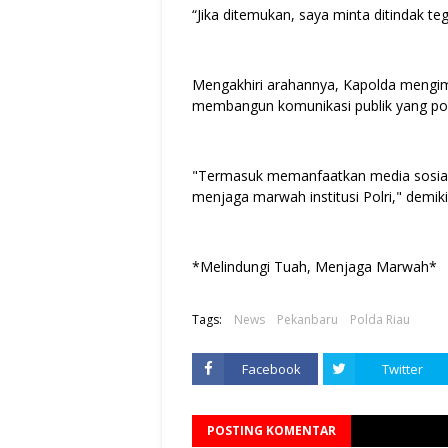
“Jika ditemukan, saya minta ditindak te
Mengakhiri arahannya, Kapolda mengimb
membangun komunikasi publik yang pos
"Termasuk memanfaatkan media sosial
menjaga marwah institusi Polri," demik
*Melindungi Tuah, Menjaga Marwah*
Tags:
News
Pekanbaru
Polda Riau
Facebook
Twitter
POSTING KOMENTAR