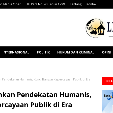
n Media Ciber
UU Pers No. 40 Tahun 1999
Tentang
Kontak
INTERNASIONAL
POLITIK
HUKUM DAN KRIMINAL
OPINI
n Pendekatan Humanis, Kunci Bangun Kepercayaan Publik di Era
IKL
ankan Pendekatan Humanis,
rcayaan Publik di Era