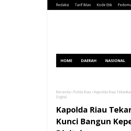
Redaksi
Tarif Iklan
Kode Etik
Pedoma
HOME
DAERAH
NASIONAL
SPORT
Beranda
Polda Riau
Kapolda Riau Tekanka
Digital
Kapolda Riau Tek
Kunci Bangun Kepe