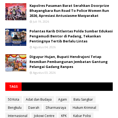
Kapolres Pasaman Barat Serahkan Doorprize
Bhayangkara Run Road To Police Women Run
2026, Apresiasi Antusiasme Masyarakat
Juli 19, 2026
Polantas Karib Ditlantas Polda Sumbar Edukasi
Pengemudi Bentor di Padang, Tekankan
Pentingnya Tertib Berlalu Lintas
Agustus 04, 2026
Diguyur Hujan, Bupati Hendrajoni Tetap
Resmikan Pembangunan Jembatan Gantung
Pelangai Gadang Ranpes
Agustus 03, 2026
TAGS
50 Kota
Adat dan Budaya
Agam
Batu Sangkar
Bengkulu
Daerah
Dharmasraya
Hukum Kriminal
Internasional
Jokowi Centre
KPK
Kabar Polisi