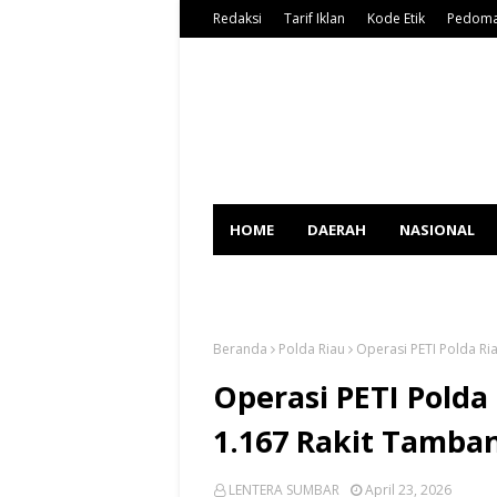
Redaksi
Tarif Iklan
Kode Etik
Pedoma
HOME
DAERAH
NASIONAL
SPORT
Beranda
Polda Riau
Operasi PETI Polda Ri
Operasi PETI Polda
1.167 Rakit Tamba
LENTERA SUMBAR
April 23, 2026