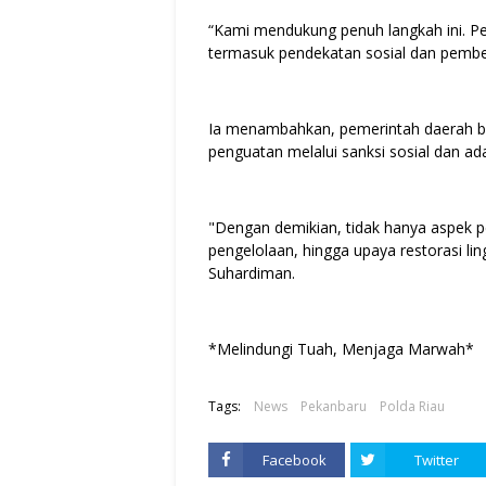
“Kami mendukung penuh langkah ini. Pe
termasuk pendekatan sosial dan pembe
Ia menambahkan, pemerintah daerah b
penguatan melalui sanksi sosial dan ad
"Dengan demikian, tidak hanya aspek 
pengelolaan, hingga upaya restorasi li
Suhardiman.
*Melindungi Tuah, Menjaga Marwah*
Tags:
News
Pekanbaru
Polda Riau
Facebook
Twitter