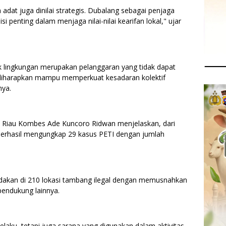
adat juga dinilai strategis. Dubalang sebagai penjaga
si penting dalam menjaga nilai-nilai kearifan lokal," ujar
lingkungan merupakan pelanggaran yang tidak dapat
t diharapkan mampu memperkuat kesadaran kolektif
nya.
da Riau Kombes Ade Kuncoro Ridwan menjelaskan, dari
a berhasil mengungkap 29 kasus PETI dengan jumlah
indakan di 210 lokasi tambang ilegal dengan memusnahkan
 pendukung lainnya.
elaku, tetapi juga sarana yang digunakan dalam aktivitas