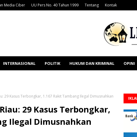
n Media Ciber
UU Pers No. 40 Tahun 1999
Tentang
Kontak
INTERNASIONAL
POLITIK
HUKUM DAN KRIMINAL
OPINI
au: 29 Kasus Terbongkar, 1.167 Rakit Tambang Ilegal Dimusnahkan
IKL
 Riau: 29 Kasus Terbongkar,
ng Ilegal Dimusnahkan