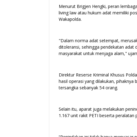
Menurut Brigjen Hengki, peran lembaga 
living law atau hukum adat memiliki posi
Wakapolda.
"Dalam norma adat setempat, merusak 
ditoleransi, sehingga pendekatan ada
masyarakat untuk menjaga alam," ujar
Direktur Reserse Kriminal Khusus Pol
hasil operasi yang dilakukan, pihakny
tersangka sebanyak 54 orang.
Selain itu, aparat juga melakukan pen
1.167 unit rakit PETI beserta peralatan
“Penindakan ini tidak hanya menyasar p