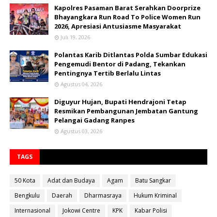
Kapolres Pasaman Barat Serahkan Doorprize
Bhayangkara Run Road To Police Women Run
2026, Apresiasi Antusiasme Masyarakat
Juli 19, 2026
Polantas Karib Ditlantas Polda Sumbar Edukasi
Pengemudi Bentor di Padang, Tekankan
Pentingnya Tertib Berlalu Lintas
Agustus 04, 2026
Diguyur Hujan, Bupati Hendrajoni Tetap
Resmikan Pembangunan Jembatan Gantung
Pelangai Gadang Ranpes
Agustus 03, 2026
TAGS
50 Kota
Adat dan Budaya
Agam
Batu Sangkar
Bengkulu
Daerah
Dharmasraya
Hukum Kriminal
Internasional
Jokowi Centre
KPK
Kabar Polisi