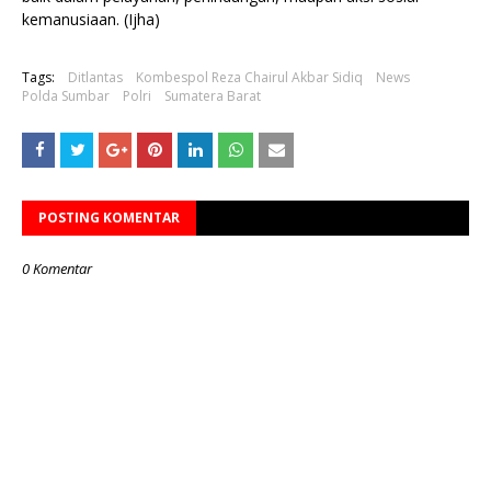
kemanusiaan. (Ijha)
Tags:
Ditlantas
Kombespol Reza Chairul Akbar Sidiq
News
Polda Sumbar
Polri
Sumatera Barat
POSTING KOMENTAR
0 Komentar