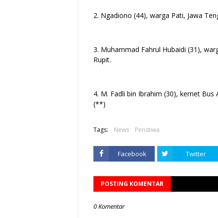
2. Ngadiono (44), warga Pati, Jawa Te
3. Muhammad Fahrul Hubaidi (31), war
Rupit.
4. M. Fadli bin Ibrahim (30), kernet Bu
(**)
Tags:
News
Peristiwa
Facebook
Twitter
POSTING KOMENTAR
0 Komentar