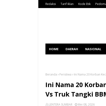
Redaksi
Tarif Iklan
Kode Etik
Pedoma
HOME
DAERAH
NASIONAL
SPORT
Beranda
Peristiwa
Ini Nama 20 Korban Kec
Ini Nama 20 Korba
Vs Truk Tangki BB
LENTERA SUMBAR
Mei 08, 2026