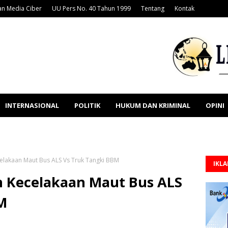
n Media Ciber
UU Pers No. 40 Tahun 1999
Tentang
Kontak
INTERNASIONAL
POLITIK
HUKUM DAN KRIMINAL
OPINI
elakaan Maut Bus ALS Vs Truk Tangki BBM
IKL
n Kecelakaan Maut Bus ALS
M