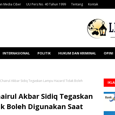
n Media Ciber
UU Pers No. 40 Tahun 1999
Tentang
Kontak
INTERNASIONAL
POLITIK
HUKUM DAN KRIMINAL
OPINI
Chairul Akbar Sidiq Tegaskan Lampu Hazard Tidak Boleh
IKL
airul Akbar Sidiq Tegaskan
k Boleh Digunakan Saat