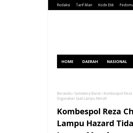
Redaksi
Tarif Iklan
Kode Etik
Pedoma
HOME
DAERAH
NASIONAL
SPORT
Beranda
Sumatera Barat
Kombespol Reza 
Digunakan Saat Lampu Merah
Kombespol Reza Ch
Lampu Hazard Tida