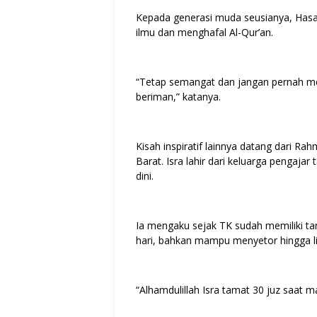
Kepada generasi muda seusianya, Has
ilmu dan menghafal Al-Qur’an.
“Tetap semangat dan jangan pernah me
beriman,” katanya.
Kisah inspiratif lainnya datang dari Ra
Barat. Isra lahir dari keluarga pengajar
dini.
Ia mengaku sejak TK sudah memiliki ta
hari, bahkan mampu menyetor hingga l
“Alhamdulillah Isra tamat 30 juz saat 