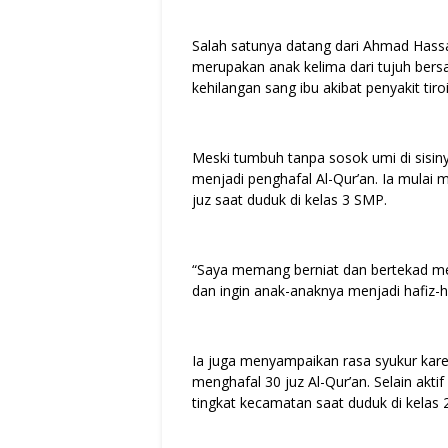
Salah satunya datang dari Ahmad Hassan
merupakan anak kelima dari tujuh bers
kehilangan sang ibu akibat penyakit tiroi
Meski tumbuh tanpa sosok umi di sisiny
menjadi penghafal Al-Qur’an. Ia mulai
juz saat duduk di kelas 3 SMP.
“Saya memang berniat dan bertekad me
dan ingin anak-anaknya menjadi hafiz-h
Ia juga menyampaikan rasa syukur karena
menghafal 30 juz Al-Qur’an. Selain akt
tingkat kecamatan saat duduk di kelas 