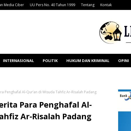
n Media Ciber
UU Pers No. 40 Tahun 1999
Tentang
Kontak
INTERNASIONAL
POLITIK
HUKUM DAN KRIMINAL
OPINI
ara Penghafal Al-Qur’an di Wisuda Tahfiz Ar-Risalah Padang
rita Para Penghafal Al-
ahfiz Ar-Risalah Padang