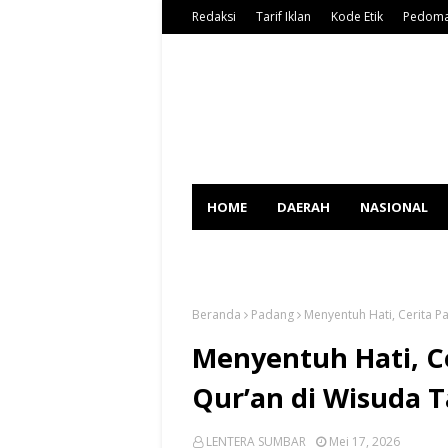
Redaksi
Tarif Iklan
Kode Etik
Pedoma
HOME
DAERAH
NASIONAL
SPORT
Beranda
Padang
Menyentuh Hati, Cerita P
Menyentuh Hati, Ce
Qur’an di Wisuda T
LENTERA SUMBAR
Mei 17, 2026