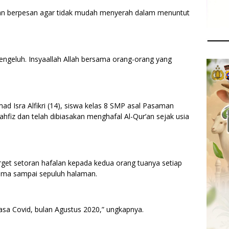
an berpesan agar tidak mudah menyerah dalam menuntut
ngeluh. Insyaallah Allah bersama orang-orang yang
hmad Isra Alfikri (14), siswa kelas 8 SMP asal Pasaman
 tahfiz dan telah dibiasakan menghafal Al-Qur’an sejak usia
rget setoran hafalan kepada kedua orang tuanya setiap
ima sampai sepuluh halaman.
masa Covid, bulan Agustus 2020,” ungkapnya.