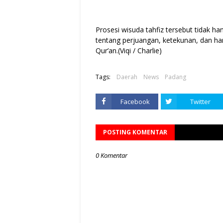
Prosesi wisuda tahfiz tersebut tidak 
tentang perjuangan, ketekunan, dan ha
Qur’an.(Viqi / Charlie)
Tags:
Daerah
News
Padang
Facebook
Twitter
POSTING KOMENTAR
0 Komentar