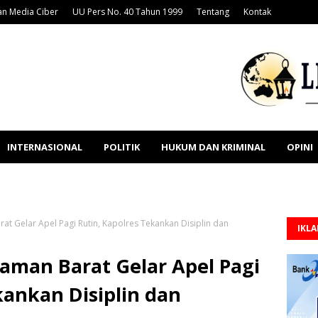
n Media Ciber
UU Pers No. 40 Tahun 1999
Tentang
Kontak
INTERNASIONAL
POLITIK
HUKUM DAN KRIMINAL
OPINI
at Gelar Apel Pagi Rutin, Kapolres Tekankan Disiplin dan
IKL
saman Barat Gelar Apel Pagi
kankan Disiplin dan