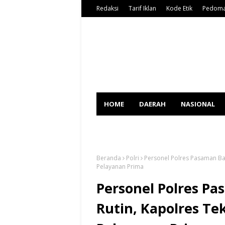
Redaksi
Tarif Iklan
Kode Etik
Pedoma
HOME
DAERAH
NASIONAL
SPORT
Beranda
Polri
Personel Polres Pasaman Bar
Pelayanan Prima
Personel Polres Pa
Rutin, Kapolres Te