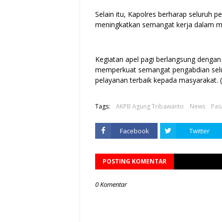
Selain itu, Kapolres berharap seluruh pe
meningkatkan semangat kerja dalam me
Kegiatan apel pagi berlangsung dengan
memperkuat semangat pengabdian selu
pelayanan terbaik kepada masyarakat. 
Tags:
AKPB Agung Tribawanto
News
Pas
Facebook
Twitter
POSTING KOMENTAR
0 Komentar