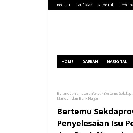
Redaksi
Tarif Iklan
Kode Etik
Pedoma
HOME
DAERAH
NASIONAL
SPORT
Beranda
Sumatera Barat
Bertemu Sekdapro
Mandeh dan Bank Nagari
Bertemu Sekdapro
Penyelesaian Isu P