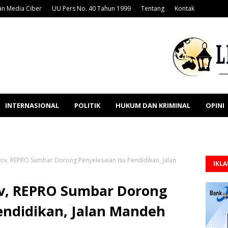
n Media Ciber
UU Pers No. 40 Tahun 1999
Tentang
Kontak
INTERNASIONAL
POLITIK
HUKUM DAN KRIMINAL
OPINI
v, REPRO Sumbar Dorong Penyelesaian Isu Pendidikan, Jalan
IKL
v, REPRO Sumbar Dorong
endidikan, Jalan Mandeh