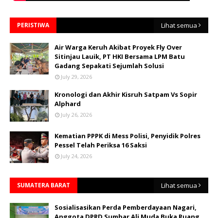
PERISTIWA
Lihat semua
Air Warga Keruh Akibat Proyek Fly Over
Sitinjau Lauik, PT HKI Bersama LPM Batu
Gadang Sepakati Sejumlah Solusi
July 29, 2026
Kronologi dan Akhir Kisruh Satpam Vs Sopir
Alphard
July 26, 2026
Kematian PPPK di Mess Polisi, Penyidik Polres
Pessel Telah Periksa 16 Saksi
July 24, 2026
SUMATERA BARAT
Lihat semua
Sosialisasikan Perda Pemberdayaan Nagari,
Anggota DPRD Sumbar Ali Muda Buka Ruang