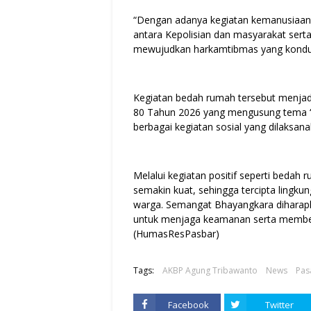
“Dengan adanya kegiatan kemanusiaan 
antara Kepolisian dan masyarakat ser
mewujudkan harkamtibmas yang kondusi
Kegiatan bedah rumah tersebut menjadi
80 Tahun 2026 yang mengusung tema “
berbagai kegiatan sosial yang dilaksan
Melalui kegiatan positif seperti bedah 
semakin kuat, sehingga tercipta lingk
warga. Semangat Bhayangkara diharapka
untuk menjaga keamanan serta member
(HumasResPasbar)
Tags:
AKBP Agung Tribawanto
News
Pas
Facebook
Twitter