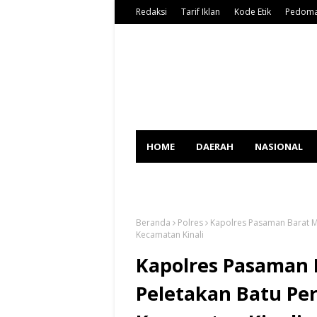
Redaksi
Tarif Iklan
Kode Etik
Pedoma
HOME
DAERAH
NASIONAL
SPORT
Beranda
Polres
Kapolres Pasaman Barat M
Kecamatan Kinali
Kapolres Pasaman 
Peletakan Batu Pe