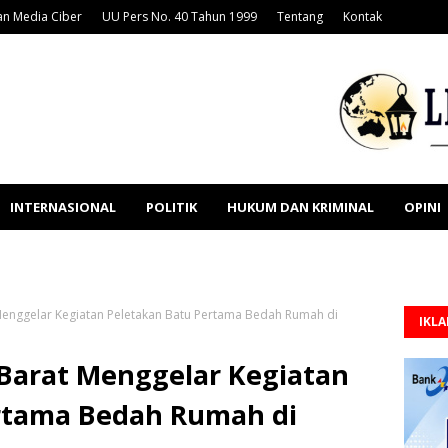
n Media Ciber
UU Pers No. 40 Tahun 1999
Tentang
Kontak
INTERNASIONAL
POLITIK
HUKUM DAN KRIMINAL
OPINI
enggelar Kegiatan Peletakan Batu Pertama Bedah Rumah di
IKL
Barat Menggelar Kegiatan
rtama Bedah Rumah di