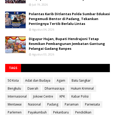
Juli 19, 2026
Polantas Karib Ditlantas Polda Sumbar Edukasi
Pengemudi Bentor di Padang, Tekankan
Pentingnya Tertib Berlalu Lintas
Agustus 04, 2026
Diguyur Hujan, Bupati Hendrajoni Tetap
Resmikan Pembangunan Jembatan Gantung
Pelangai Gadang Ranpes
Agustus 03, 2026
TAGS
50 Kota
Adat dan Budaya
Agam
Batu Sangkar
Bengkulu
Daerah
Dharmasraya
Hukum Kriminal
Internasional
Jokowi Centre
KPK
Kabar Polisi
Mentawai
Nasional
Padang
Pariaman
Pariwisata
Parlemen
Payakumbuh
Pekanbaru
Pendidikan