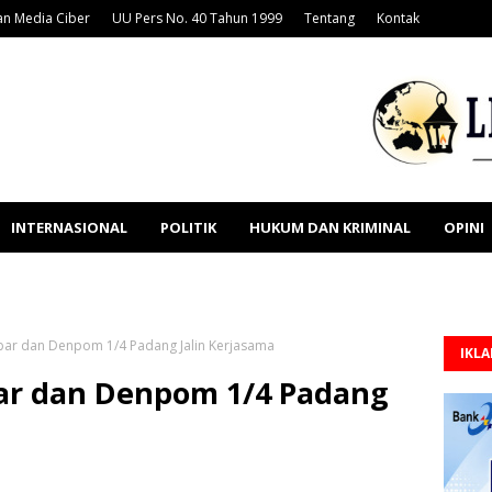
n Media Ciber
UU Pers No. 40 Tahun 1999
Tentang
Kontak
INTERNASIONAL
POLITIK
HUKUM DAN KRIMINAL
OPINI
bar dan Denpom 1/4 Padang Jalin Kerjasama
IKL
ar dan Denpom 1/4 Padang