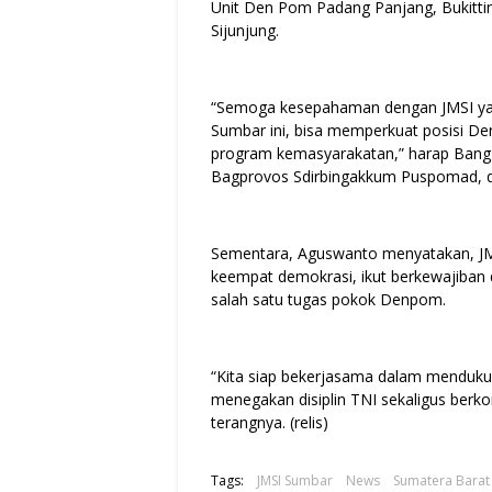
Unit Den Pom Padang Panjang, Bukitti
Sijunjung.
“Semoga kesepahaman dengan JMSI yang
Sumbar ini, bisa memperkuat posisi D
program kemasyarakatan,” harap Bang
Bagprovos Sdirbingakkum Puspomad, di
Sementara, Aguswanto menyatakan, JMS
keempat demokrasi, ikut berkewajiban
salah satu tugas pokok Denpom.
“Kita siap bekerjasama dalam menduk
menegakan disiplin TNI sekaligus berk
terangnya. (relis)
Tags:
JMSI Sumbar
News
Sumatera Barat