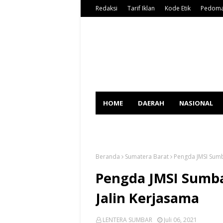
Redaksi
Tarif Iklan
Kode Etik
Pedoma
HOME
DAERAH
NASIONAL
SPORT
Beranda
Sumatera Barat
Pengda JMSI Sum
Pengda JMSI Sumb
Jalin Kerjasama
LENTERA SUMBAR
Juli 06, 2021