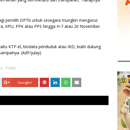
agi pemilih DPTb untuk sesegara mungkin mengurus
ara, KPU, PPK atau PPS hingga H-7 atau 20 November.
aitu KTP-el, biodata penduduk atau IKD, bukti dukung
sampainya. (AdF/julay)
da
Politik
Google+