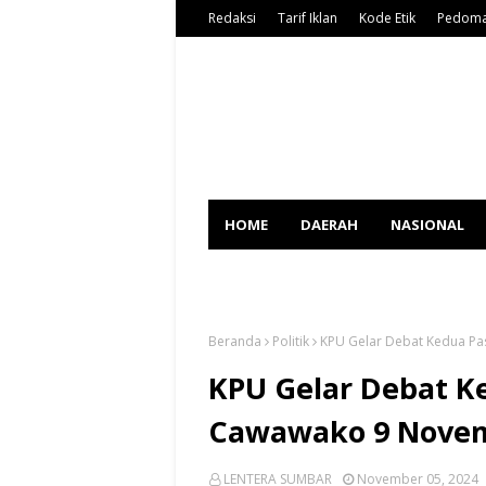
Redaksi
Tarif Iklan
Kode Etik
Pedoma
HOME
DAERAH
NASIONAL
SPORT
Beranda
Politik
KPU Gelar Debat Kedua P
KPU Gelar Debat K
Cawawako 9 Nove
LENTERA SUMBAR
November 05, 2024