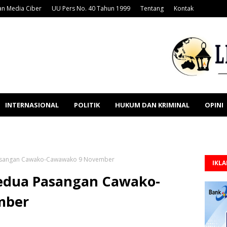
n Media Ciber
UU Pers No. 40 Tahun 1999
Tentang
Kontak
INTERNASIONAL
POLITIK
HUKUM DAN KRIMINAL
OPINI
asangan Cawako-Cawawako 9 November
IKL
edua Pasangan Cawako-
mber