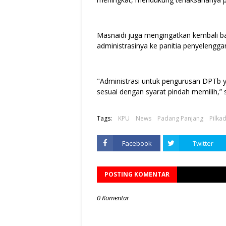
Masnaidi juga mengingatkan kembali b
administrasinya ke panitia penyelengg
"Administrasi untuk pengurusan DPTb y
sesuai dengan syarat pindah memilih,” 
Tags:
KPU
News
Padang Panjang
Pilka
Facebook
Twitter
POSTING KOMENTAR
0 Komentar