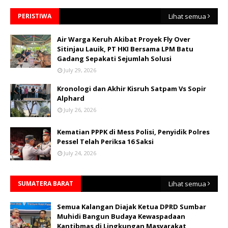
PERISTIWA
Lihat semua
Air Warga Keruh Akibat Proyek Fly Over
Sitinjau Lauik, PT HKI Bersama LPM Batu
Gadang Sepakati Sejumlah Solusi
July 29, 2026
Kronologi dan Akhir Kisruh Satpam Vs Sopir
Alphard
July 26, 2026
Kematian PPPK di Mess Polisi, Penyidik Polres
Pessel Telah Periksa 16 Saksi
July 24, 2026
SUMATERA BARAT
Lihat semua
Semua Kalangan Diajak Ketua DPRD Sumbar
Muhidi Bangun Budaya Kewaspadaan
Kantibmas di Lingkungan Masyarakat