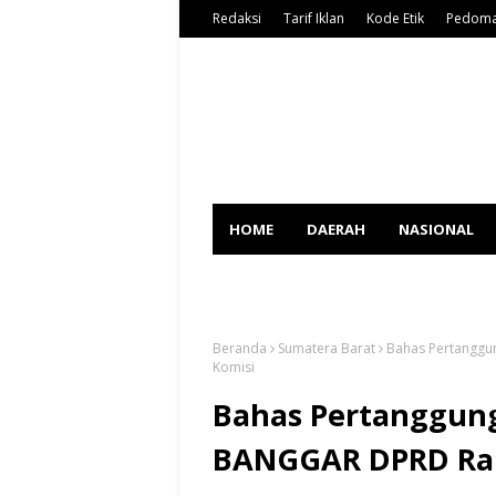
Redaksi
Tarif Iklan
Kode Etik
Pedoma
HOME
DAERAH
NASIONAL
SPORT
Beranda
Sumatera Barat
Bahas Pertanggu
Komisi
Bahas Pertanggun
BANGGAR DPRD Rap