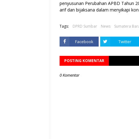
penyusunan Perubahan APBD Tahun 202
arif dan bijaksana dalam menyikapi kond
Tags:
DPRD Sumbar
News
Sumatera Bar
Facebook
Twitter
POSTING KOMENTAR
0 Komentar