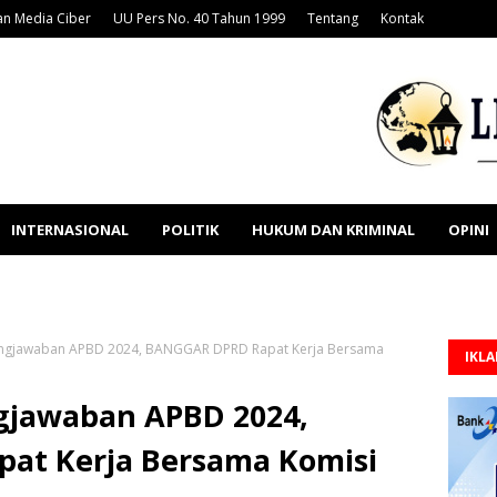
n Media Ciber
UU Pers No. 40 Tahun 1999
Tentang
Kontak
INTERNASIONAL
POLITIK
HUKUM DAN KRIMINAL
OPINI
ngjawaban APBD 2024, BANGGAR DPRD Rapat Kerja Bersama
IKL
gjawaban APBD 2024,
at Kerja Bersama Komisi