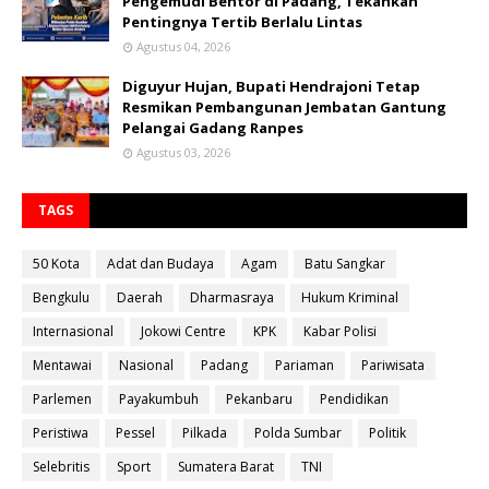
Pengemudi Bentor di Padang, Tekankan
Pentingnya Tertib Berlalu Lintas
Agustus 04, 2026
Diguyur Hujan, Bupati Hendrajoni Tetap
Resmikan Pembangunan Jembatan Gantung
Pelangai Gadang Ranpes
Agustus 03, 2026
TAGS
50 Kota
Adat dan Budaya
Agam
Batu Sangkar
Bengkulu
Daerah
Dharmasraya
Hukum Kriminal
Internasional
Jokowi Centre
KPK
Kabar Polisi
Mentawai
Nasional
Padang
Pariaman
Pariwisata
Parlemen
Payakumbuh
Pekanbaru
Pendidikan
Peristiwa
Pessel
Pilkada
Polda Sumbar
Politik
Selebritis
Sport
Sumatera Barat
TNI