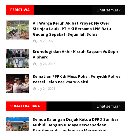
PERISTIWA
Lihat semua
Air Warga Keruh Akibat Proyek Fly Over
Sitinjau Lauik, PT HKI Bersama LPM Batu
Gadang Sepakati Sejumlah Solusi
July 29, 2026
Kronologi dan Akhir Kisruh Satpam Vs Sopir
Alphard
July 26, 2026
Kematian PPPK di Mess Polisi, Penyidik Polres
Pessel Telah Periksa 16 Saksi
July 24, 2026
SUMATERA BARAT
Lihat semua
Semua Kalangan Diajak Ketua DPRD Sumbar
Muhidi Bangun Budaya Kewaspadaan
Kantibmas di Lingkungan Masyarakat