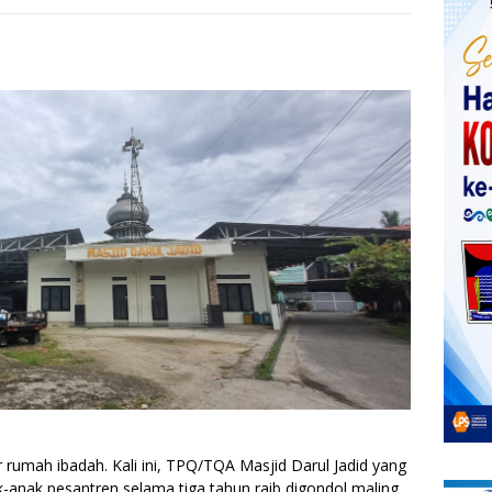
umah ibadah. Kali ini, TPQ/TQA Masjid Darul Jadid yang
k-anak pesantren selama tiga tahun raib digondol maling,