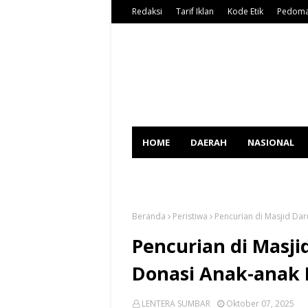
Redaksi
Tarif Iklan
Kode Etik
Pedoma
HOME
DAERAH
NASIONAL
SPORT
Beranda
Peristiwa
Pencurian di Masjid Daru
Pencurian di Masjid
Donasi Anak-anak H
LENTERA SUMBAR
Oktober 07, 2025