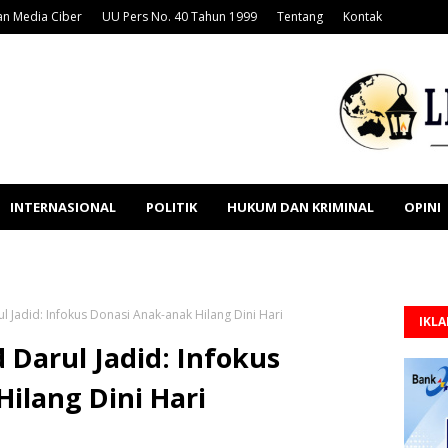
n Media Ciber
UU Pers No. 40 Tahun 1999
Tentang
Kontak
INTERNASIONAL
POLITIK
HUKUM DAN KRIMINAL
OPINI
l Jadid: Infokus Donasi Anak-anak Hilang Dini Hari
IKL
 Darul Jadid: Infokus
ilang Dini Hari