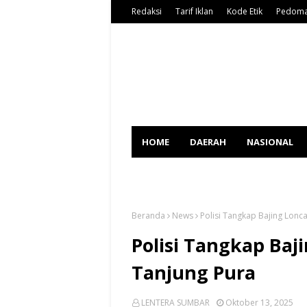
Redaksi
Tarif Iklan
Kode Etik
Pedoma
HOME
DAERAH
NASIONAL
SPORT
Beranda
News
Polisi Tangkap Bajing Lonca
Polisi Tangkap Baji
Tanjung Pura
LENTERA SUMBAR
Oktober 13, 2025