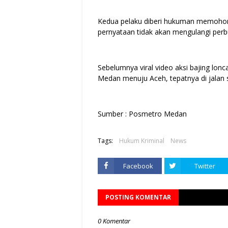
Kedua pelaku diberi hukuman memohon
pernyataan tidak akan mengulangi perb
Sebelumnya viral video aksi bajing lonca
Medan menuju Aceh, tepatnya di jalan
Sumber : Posmetro Medan
Tags:
Hukum Kriminal
News
Facebook
Twitter
POSTING KOMENTAR
0 Komentar