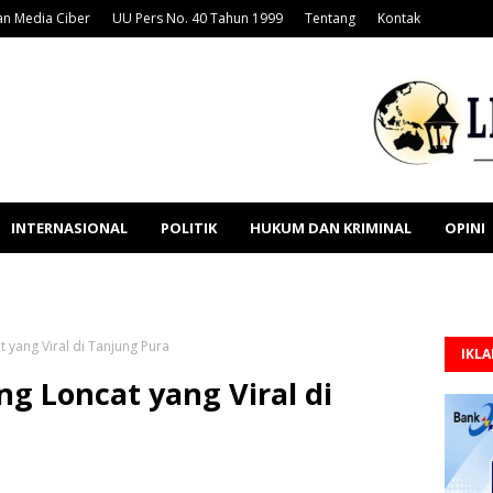
n Media Ciber
UU Pers No. 40 Tahun 1999
Tentang
Kontak
INTERNASIONAL
POLITIK
HUKUM DAN KRIMINAL
OPINI
t yang Viral di Tanjung Pura
IKL
ng Loncat yang Viral di