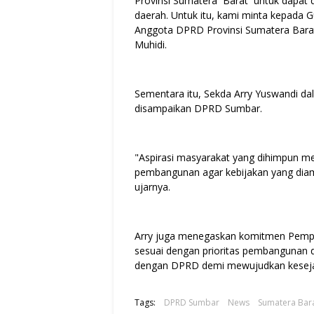
Provinsi Sumatera Barat untuk dapat
daerah. Untuk itu, kami minta kepada 
Anggota DPRD Provinsi Sumatera Bara
Muhidi.
Sementara itu, Sekda Arry Yuswandi da
disampaikan DPRD Sumbar.
"Aspirasi masyarakat yang dihimpun me
pembangunan agar kebijakan yang diam
ujarnya.
Arry juga menegaskan komitmen Pempro
sesuai dengan prioritas pembangunan 
dengan DPRD demi mewujudkan kesejah
Tags:
DPRD Sumbar
News
Sumatera Bar