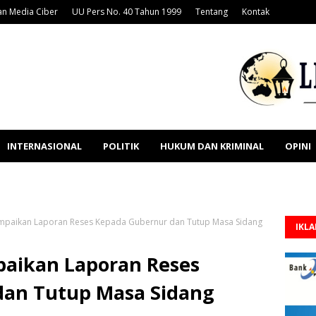
n Media Ciber
UU Pers No. 40 Tahun 1999
Tentang
Kontak
INTERNASIONAL
POLITIK
HUKUM DAN KRIMINAL
OPINI
paikan Laporan Reses Kepada Gubernur dan Tutup Masa Sidang
IKL
aikan Laporan Reses
dan Tutup Masa Sidang