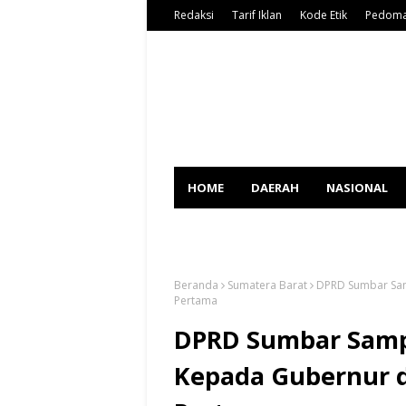
Redaksi
Tarif Iklan
Kode Etik
Pedoma
HOME
DAERAH
NASIONAL
SPORT
Beranda
Sumatera Barat
DPRD Sumbar Sam
Pertama
DPRD Sumbar Samp
Kepada Gubernur 