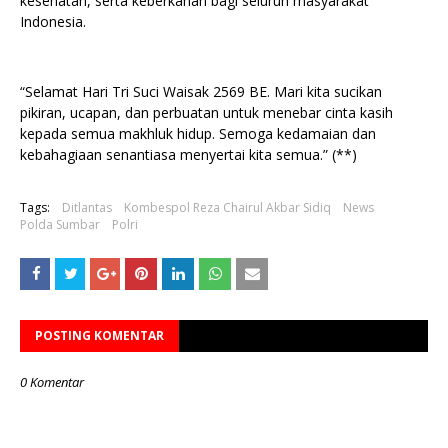
kesehatan, serta keberkahan bagi seluruh masyarakat
Indonesia.
“Selamat Hari Tri Suci Waisak 2569 BE. Mari kita sucikan
pikiran, ucapan, dan perbuatan untuk menebar cinta kasih
kepada semua makhluk hidup. Semoga kedamaian dan
kebahagiaan senantiasa menyertai kita semua.” (**)
Tags:
Ditlantas
Kombespol Reza Chairul Akbar Sidiq
News
Polda Sumbar
Polri
POSTING KOMENTAR
0 Komentar