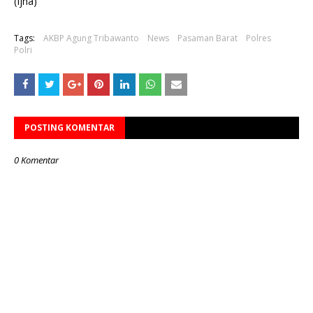
(Ijha)
Tags:
AKBP Agung Tribawanto
News
Pasaman Barat
Polres
Polri
POSTING KOMENTAR
0 Komentar