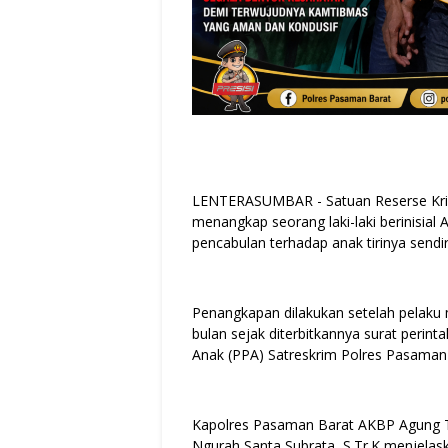
LENTERASUMBAR - Satuan Reserse Krimi
menangkap seorang laki-laki berinisial A
pencabulan terhadap anak tirinya sendir
Penangkapan dilakukan setelah pelaku 
bulan sejak diterbitkannya surat peri
Anak (PPA) Satreskrim Polres Pasaman
Kapolres Pasaman Barat AKBP Agung Tri
Ngurah Santa Subrata, S.Tr.K menjelas