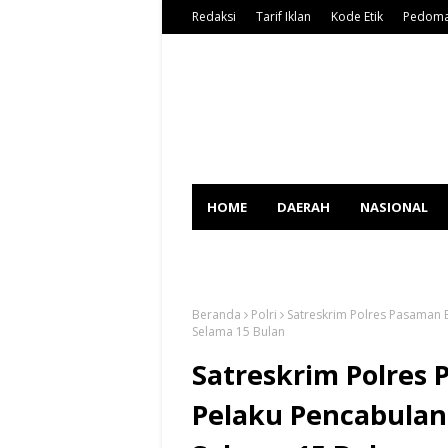
Redaksi
Tarif Iklan
Kode Etik
Pedoma
HOME
DAERAH
NASIONAL
SPORT
Beranda
Polri
Satreskrim Polres Pasaman 
Selama 15 Bulan
Satreskrim Polres
Pelaku Pencabulan