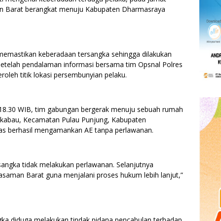
man Barat berangkat menuju Kabupaten Dharmasraya
l memastikan keberadaan tersangka sehingga dilakukan
 Setelah pendalaman informasi bersama tim Opsnal Polres
leh titik lokasi persembunyian pelaku.
l 18.30 WIB, tim gabungan bergerak menuju sebuah rumah
Sikabau, Kecamatan Pulau Punjung, Kabupaten
gas berhasil mengamankan AE tanpa perlawanan.
sangka tidak melakukan perlawanan. Selanjutnya
asaman Barat guna menjalani proses hukum lebih lanjut,”
gka diduga melakukan tindak pidana pencabulan terhadap