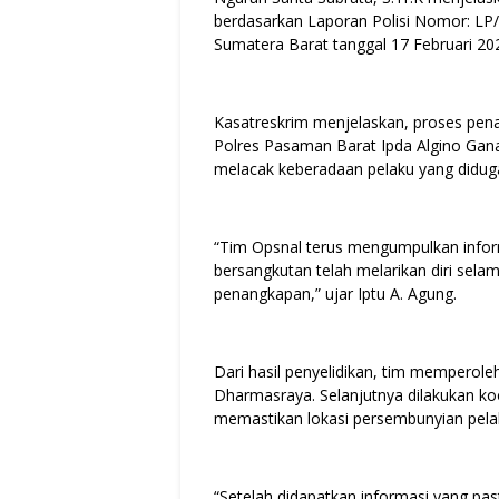
berdasarkan Laporan Polisi Nomor: LP
Sumatera Barat tanggal 17 Februari 202
Kasatreskrim menjelaskan, proses pena
Polres Pasaman Barat Ipda Algino Gana
melacak keberadaan pelaku yang diduga
“Tim Opsnal terus mengumpulkan infor
bersangkutan telah melarikan diri selam
penangkapan,” ujar Iptu A. Agung.
Dari hasil penyelidikan, tim memperol
Dharmasraya. Selanjutnya dilakukan k
memastikan lokasi persembunyian pela
“Setelah didapatkan informasi yang pa