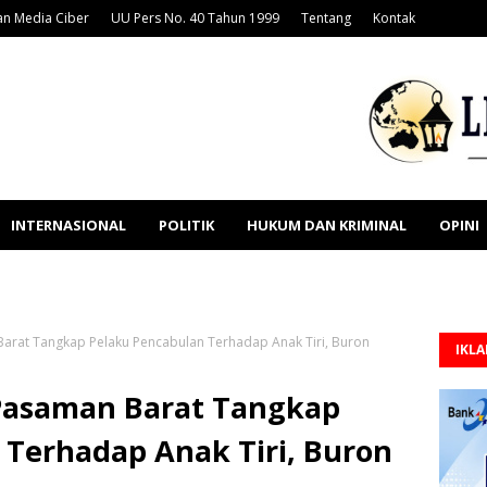
n Media Ciber
UU Pers No. 40 Tahun 1999
Tentang
Kontak
INTERNASIONAL
POLITIK
HUKUM DAN KRIMINAL
OPINI
Barat Tangkap Pelaku Pencabulan Terhadap Anak Tiri, Buron
IKL
 Pasaman Barat Tangkap
 Terhadap Anak Tiri, Buron